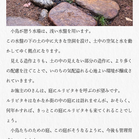
小鳥が憩う水場は、浅い水盤を用います。
この水盤の下の土の中に大きな空洞を設け、土中の空気と水を動
かしてゆく拠点になります。
見える造作よりも、土の中の見えない部分の造作に、より多く
の配慮を注ぐことで、いのちの気配溢れる心地よい環境が醸成さ
れていきます。
お施主のOさんは、庭にルリビタキを呼ぶのが望みです。
ルリビタキはなかなか街の中の庭には訪れませんが、おそらく、
何年かすれば、きっとこの庭にルリビタキも来てくれることでし
ょう。
小鳥たちのための庭、この庭がそうなるように、今後も管理育