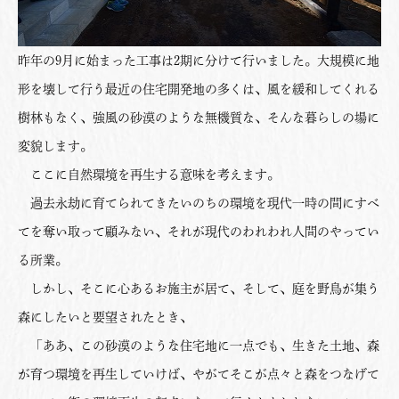
昨年の9月に始まった工事は2期に分けて行いました。大規模に地
形を壊して行う最近の住宅開発地の多くは、風を緩和してくれる
樹林もなく、強風の砂漠のような無機質な、そんな暮らしの場に
変貌します。
ここに自然環境を再生する意味を考えます。
過去永劫に育てられてきたいのちの環境を現代一時の間にすべ
てを奪い取って顧みない、それが現代のわれわれ人間のやってい
る所業。
しかし、そこに心あるお施主が居て、そして、庭を野鳥が集う
森にしたいと要望されたとき、
「ああ、この砂漠のような住宅地に一点でも、生きた土地、森
が育つ環境を再生していけば、やがてそこが点々と森をつなげて