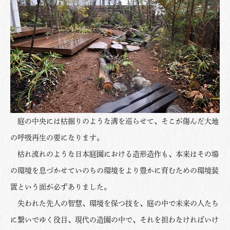
庭の中央には枯掘りのような溝を巡らせて、そこが傷んだ大地
の呼吸再生の要になります。
枯れ流れのような日本庭園における造形造作も、本来はその場
の環境を息づかせていのちの環境をより豊かに育むための環境装
置という面が必ずありました。
失われた先人の智慧、環境を保つ技を、庭の中で未来の人たち
に繋いでゆく役目、現代の造園の中で、それを担わなければいけ