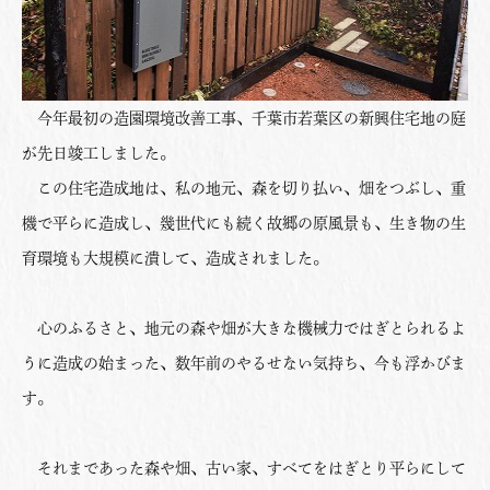
今年最初の造園環境改善工事、千葉市若葉区の新興住宅地の庭
が先日竣工しました。
この住宅造成地は、私の地元、森を切り払い、畑をつぶし、重
機で平らに造成し、幾世代にも続く故郷の原風景も、生き物の生
育環境も大規模に潰して、造成されました。
心のふるさと、地元の森や畑が大きな機械力ではぎとられるよ
うに造成の始まった、数年前のやるせない気持ち、今も浮かびま
す。
それまであった森や畑、古い家、すべてをはぎとり平らにして