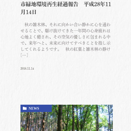
市緑地環境再生経過報告 平成28年11
月14日
秋の雑木林、それに向かい合い静かに心を通わ
せることで、駆け抜けてきた一年間の心身疲れは
心地よく癒され、その空気の優しさに包まれる中
で、来年へと、未来に向けてすべきことを指し示
してくれるようです。 秋の紅葉と雑木林の静け
[…]
2016.11.14
NEWS