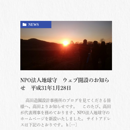
NEWS
NPO法人地球守 ウェブ開設のお知ら
せ 平成31年1月28日
高田造園設計事務所のブログを見てくださる皆
様へ、高田よりお知らせです。 このたび、高田
が代表理事を務めております、NPO法人地球守の
ホームページを新設いたしました。 サイトアドレ
スは下記のとおりです。 h […]