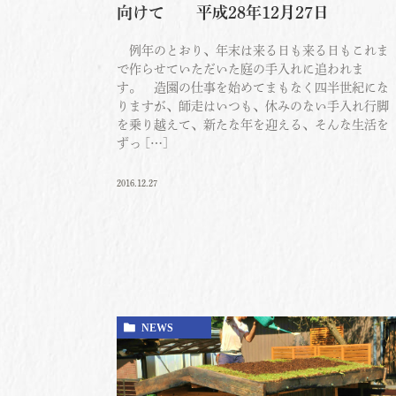
向けて 平成28年12月27日
例年のとおり、年末は来る日も来る日もこれま
で作らせていただいた庭の手入れに追われま
す。 造園の仕事を始めてまもなく四半世紀にな
りますが、師走はいつも、休みのない手入れ行脚
を乗り越えて、新たな年を迎える、そんな生活を
ずっ […]
2016.12.27
NEWS