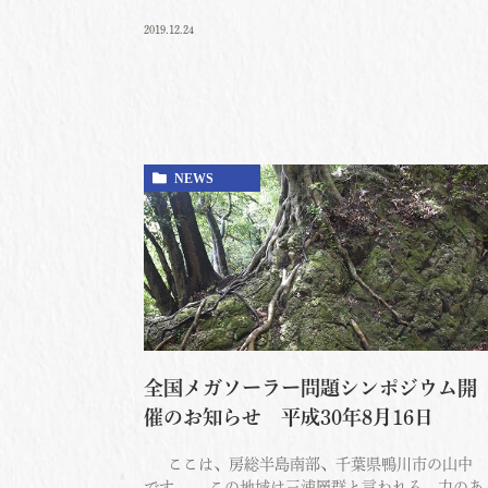
2019.12.24
NEWS
全国メガソーラー問題シンポジウム開
催のお知らせ 平成30年8月16日
ここは、房総半島南部、千葉県鴨川市の山中
です。 この地域は三浦層群と言われる、力のあ