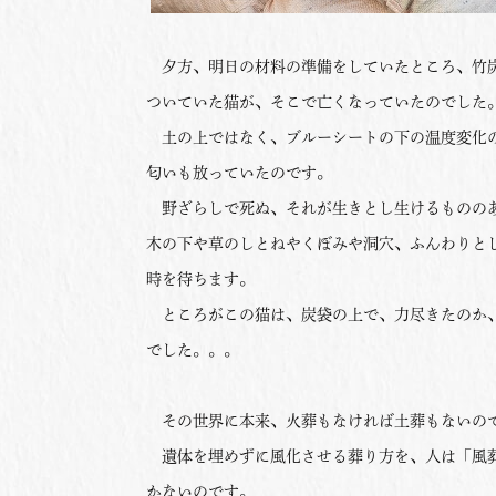
夕方、明日の材料の準備をしていたところ、竹炭
ついていた猫が、そこで亡くなっていたのでした
土の上ではなく、ブルーシートの下の温度変化の
匂いも放っていたのです。
野ざらしで死ぬ、それが生きとし生けるもののあ
木の下や草のしとねやくぼみや洞穴、ふんわりと
時を待ちます。
ところがこの猫は、炭袋の上で、力尽きたのか、
でした。。。
その世界に本来、火葬もなければ土葬もないの
遺体を埋めずに風化させる葬り方を、人は「風葬
かないのです。