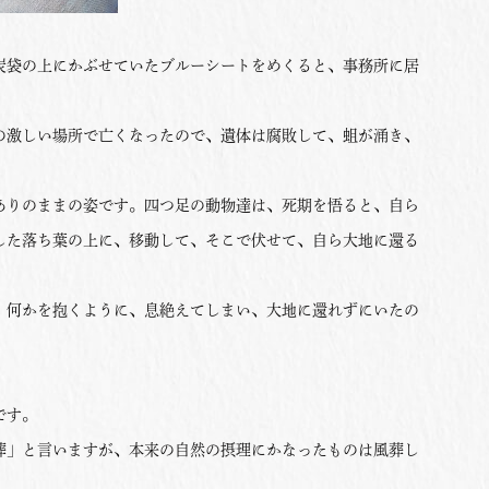
袋の上にかぶせていたブルーシートをめくると、事務所に居
。
激しい場所で亡くなったので、遺体は腐敗して、蛆が涌き、
りのままの姿です。四つ足の動物達は、死期を悟ると、自ら
した落ち葉の上に、移動して、そこで伏せて、自ら大地に還る
何かを抱くように、息絶えてしまい、大地に還れずにいたの
です。
」と言いますが、本来の自然の摂理にかなったものは風葬し