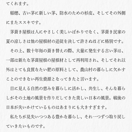
てくれます。
稲穂、古い茅に新しい茅、防水のための杉皮、そしてその外側
にまたススキです。
茅葺き屋根は人にやさしく美しいばかりでなく、茅葺き民家の
夏の涼しさは他の屋根材の追従を決して許さぬほどに格別です。
その上、数十年毎の葺き替えの際、大量に発生する古い茅は、
一部は新たな茅葺屋根の屋根材として再利用され、そしてそれ以
外はとても良質なたい肥の原料として、農山村の暮らしに欠かす
ことのできない再生資源となってきたと言います。
目に見える自然の恵みを暮らしに活かし、共生し、そんな暮ら
しがその土地の風景を作りだしてきた美しい日本の風景。戦後の
日本が失いかけているものはあまりにも大きすぎます。
私たちが見失いつつある豊かな暮らし、それ一つずつ取り戻し
ていきたいものです。