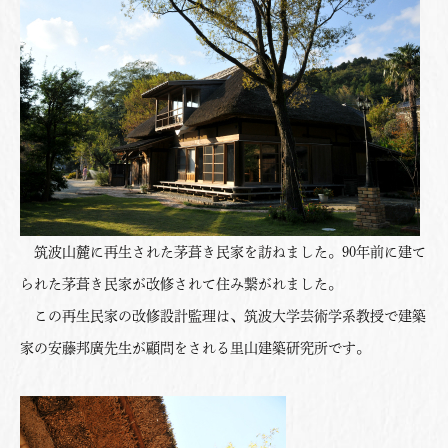
筑波山麓に再生された茅葺き民家を訪ねました。90年前に建て
られた茅葺き民家が改修されて住み繋がれました。
この再生民家の改修設計監理は、筑波大学芸術学系教授で建築
家の安藤邦廣先生が顧問をされる里山建築研究所です。