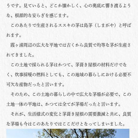
うです。見ていると、どこか懐かしく、心の奥底に響き渡るよう
な、根源的な安らぎを感じます。
このあたりで生産されるススキの茅は島茅（しまがや）と呼ば
れます。
霞ヶ浦周辺の広大な平地では古くから良質で均等な茅が生産さ
れてきました。
この土地で採られる茅はかつて、茅葺き屋根の材料だけでな
く、炊事採暖の燃料としても、この地域の暮らしにおける必要不
可欠な産物だったと言います。
そのため、この土地の暮らしの中で広大な茅場が必要で、この
土地一体の平地は、かつては全てが茅場だったと言います。
それが、生活様式の変化と茅葺き屋根の需要激減と共に、良質
な茅場も今はこのあたりではここだけとなってしまいました。