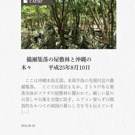
CAT167
備瀬集落の屋敷林と沖縄の
木々 平成25年8月10日
ここは沖縄本島北部、本部半島の先端付近の備
瀬集落。 ここでは現在もなお、２５０戸ある集
落全体がフクギの屋敷林に覆われて、厳しい夏の
日差しや台風を完璧に防ぎ、エアコン要らずの開
放的なかつての南国の暮らし方を今も伝えていま
[…]
2013.08.10