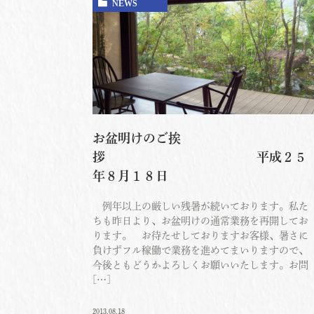
NEWS
お盆明けのご挨
拶 平成２５
年８月１８日
例年以上の厳しい残暑が続いております。私た
ちも昨日より、お盆明けの通常業務を再開してお
ります。 お待たせしておりますお客様、暑さに
負けずフル稼働で業務を進めてまいりますので、
今後ともどうかよろしくお願いいたします。お問
[…]
2013.08.18