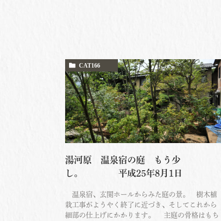
CAT166
湯河原 温泉宿の庭 もう少
し。 平成25年8月1日
温泉宿、玄関ホールからみた庭の景。 樹木植
栽工事がようやく終了に近づき、そしてこれから
細部の仕上げにかかります。 主庭の骨格はもち