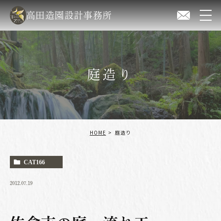
高田造園設計事務所
庭造り
HOME
庭造り
CAT166
2012.07.19