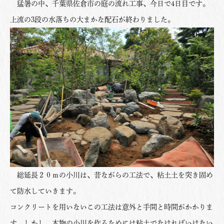
猛暑の中、千葉県佐倉市の庭の流れ工事、今日で4日目です。
上流の3段の水落ちの大まかな配石が終わりました。
総延長２０ｍの小川は、昔ながらの工法で、粘土土を突き固め
て防水していきます。
コンクリートを用いないこの工法は意外と手間と時間がかかりま
す。しかし、本物の小川を作るためには粘土でなければいけない